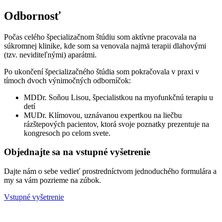
Odbornosť
Počas celého špecializačnom štúdiu som aktívne pracovala na
súkromnej klinike, kde som sa venovala najmä terapii dlahovými
(tzv. neviditeľnými) aparátmi.
Po ukončení špecializačného štúdia som pokračovala v praxi v
tímoch dvoch výnimočných odborníčok:
MDDr. Soňou Lisou, špecialistkou na myofunkčnú terapiu u
detí
MUDr. Klímovou, uznávanou expertkou na liečbu
rázštepových pacientov, ktorá svoje poznatky prezentuje na
kongresoch po celom svete.
Objednajte sa na vstupné vyšetrenie
Dajte nám o sebe vedieť prostredníctvom jednoduchého formulára a
my sa vám pozrieme na zúbok.
Vstupné vyšetrenie