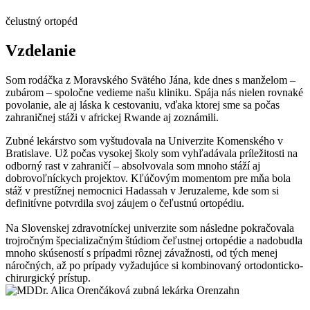
čelustný ortopéd
Vzdelanie
Som rodáčka z Moravského Svätého Jána, kde dnes s manželom –
zubárom – spoločne vedieme našu kliniku. Spája nás nielen rovnaké
povolanie, ale aj láska k cestovaniu, vďaka ktorej sme sa počas
zahraničnej stáži v africkej Rwande aj zoznámili.
Zubné lekárstvo som vyštudovala na Univerzite Komenského v
Bratislave. Už počas vysokej školy som vyhľadávala príležitosti na
odborný rast v zahraničí – absolvovala som mnoho stáží aj
dobrovoľníckych projektov. Kľúčovým momentom pre mňa bola
stáž v prestížnej nemocnici Hadassah v Jeruzaleme, kde som si
definitívne potvrdila svoj záujem o čeľustnú ortopédiu.
Na Slovenskej zdravotníckej univerzite som následne pokračovala
trojročným špecializačným štúdiom čeľustnej ortopédie a nadobudla
mnoho skúseností s prípadmi rôznej závažnosti, od tých menej
náročných, až po prípady vyžadujúce si kombinovaný ortodonticko-
chirurgický prístup.