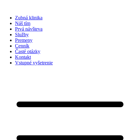
Zubná klinika
Náš tím
Prvá návšteva
Služby
Premeny
Cenník
Časté otázky
Kontakt
Vstupné vyšetrenie