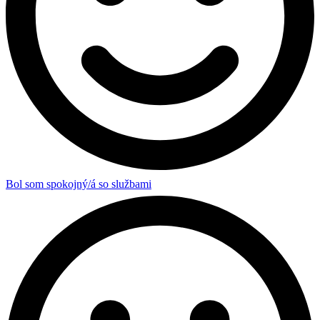
Bol som spokojný/á so službami